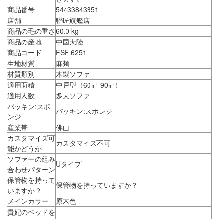
商品番号
54433843351
店舗
聯匠旗艦店
商品の毛の重さ
60.0 kg
商品の産地
中国大陸
商品コード
FSF 6251
生地材質
麻類
材質類別
木製ソファ
適用面積
中戸型（60㎡-90㎡）
適用人数
多人ソファ
パッキン:スポ
パッキン:スポンジ
ンジ
産業帯
佛山
カスタマイズ可
カスタマイズ不可
能かどうか
ソファーの組み
Uタイプ
合わせパターン
保管物を持って
保管物を持っていますか？
いますか？
メインカラー
原木色
貴妃のベッドを