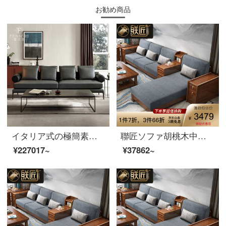
お勧め商品
イタリア式の極簡素な頭層の牛皮ソファ黒の3人の羽毛の真皮は現代でシンプルで高級な客間の家具のイタリア式は極簡単です。
聯匠ソファ胡桃木中国式の木のソファーL字型の回転角ソファーセット1+2+3手すり引出し収納物ソファリビング家具セット4人掛け空色のシートカバー
¥227017~
¥37862~