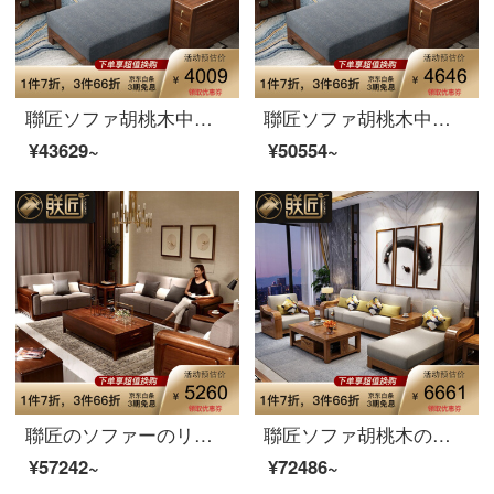
聯匠ソファ胡桃木中国式の木のソファーL字型の回転角ソファセット1+2+3手すり引き出し収納ソファルーム家具セット4人位+貴妃位天青座バッグ
聯匠ソファ胡桃木中国式の実木ソファL形の回転角ソファセット1+2+3手すり引出し収納ソファルーム家具セット4人分+辺数+貴妃位天青座バッグ
¥43629~
¥50554~
聯匠のソファーのリビングルームには、丸太のソファと布芸のソファーがあります。現代中国式胡桃の木のソファ1+2+3セットのリビングルームの家具があります。
聯匠ソファ胡桃木の実木ソファ布芸ソファー現代中国式ソファリビングセットの木造家具のシングルルーム+3人の色備考
¥57242~
¥72486~