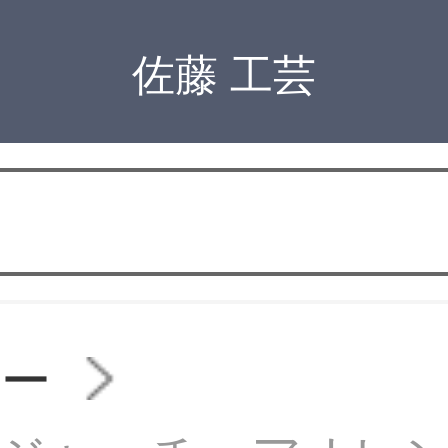
佐藤 工芸
ァー