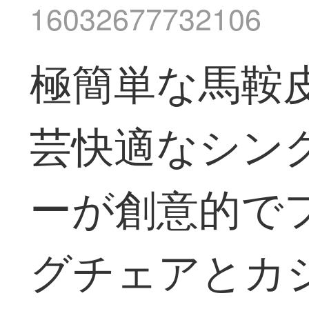
16032677732106
極簡単な馬鞍
芸快適なシン
ーが創意的で
グチェアとカ