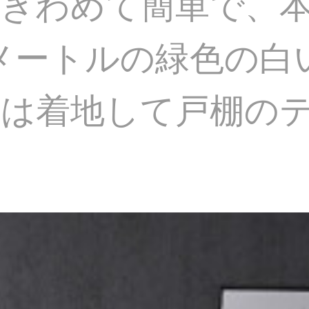
きわめて簡単で、
8メートルの緑色の
間は着地して戸棚の