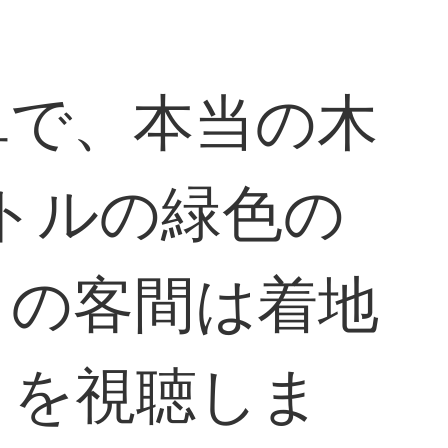
単で、本当の木
ートルの緑色の
トの客間は着地
トを視聴しま