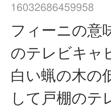
16032686459958
フィーニの意
のテレビキャビ
白い蝋の木の
して戸棚のテ