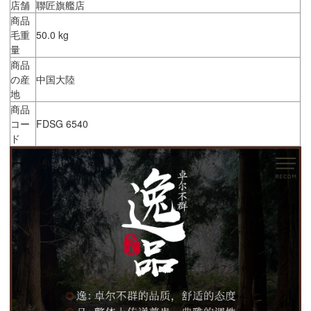
店舗
聯匠旗艦店
商品
毛重
50.0 kg
量
商品
の産
中国大陸
地
商品
コー
FDSG 6540
ド