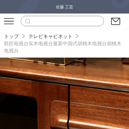
佐藤 工芸
トップ
テレビキャビネット
联匠电视台实木电视台最新中国式胡桃木电视台胡桃木
电视台