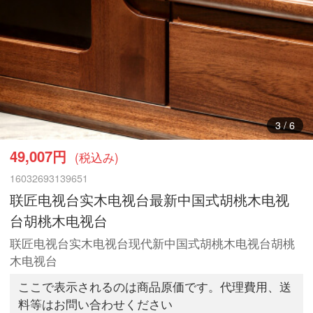
4
/
6
49,007円
(税込み)
16032693139651
联匠电视台实木电视台最新中国式胡桃木电视
台胡桃木电视台
联匠电视台实木电视台现代新中国式胡桃木电视台胡桃
木电视台
ここで表示されるのは商品原価です。代理費用、送
料等はお問い合わせください