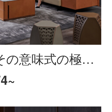
フェニその意味式の極简頭階の牛革のソファーの双三人の別荘イタリアの馬鞍皮の本皮の本革L形の組み合わせ家具【L型回転角ソファー】三人の位+貴妃の位のイタリア式の極简
74~