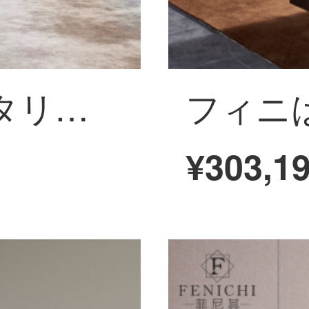
フェニはそのイタリア式が極めて簡単で、全本革のソファーのハイエンドの客間で、3人の頭の階の牛皮がまっすぐに並ぶソファーのデザイナーの家具のソファーの意味式はきわめて簡単です。
¥303,1