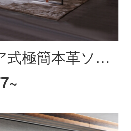
イタリア式極簡本革ソファーの大型タイプの鞍皮層牛革別荘の家庭用L型セットリビング家具の意味式極簡単【鞍皮ソファ】の4人です。
77~