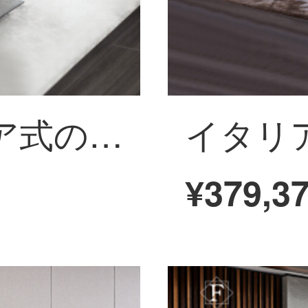
フェニのイタリア式の極簡頭層牛革の大回転角ソファーL型の本革大型戸型別荘は軽奢なハイエンド客間家具の輸入ヘッド層牛革のソファです。
¥379,3