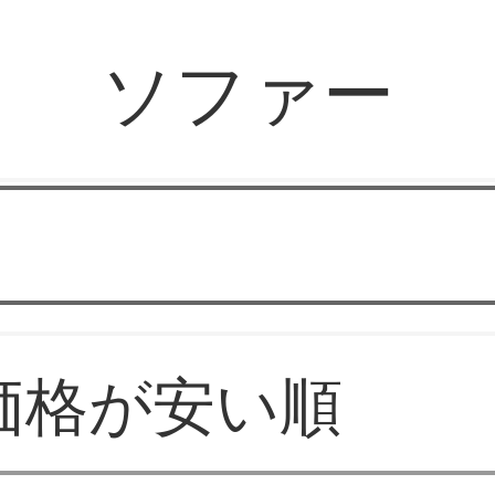
ソファー
佐藤 工芸
価格が安い順