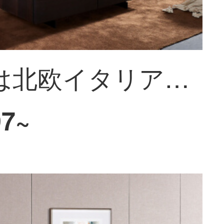
フィニは北欧イタリアの布芸ソファーの大きい家型客間L型簡単な現代の角の貴妃の席の組み合わせのセットの家具の極簡単な布芸の軟包のソファーのイタリア式の極簡を招きます。
97~