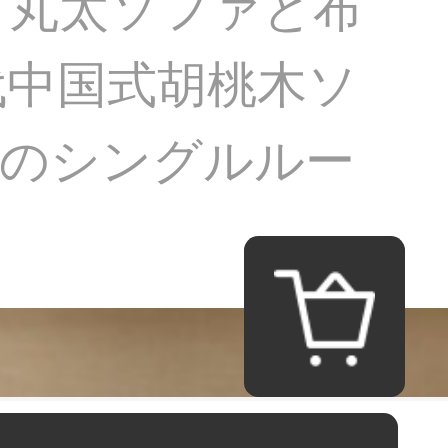
、丸太ソファと布
代中国式胡桃木ソ
具のシングルルー