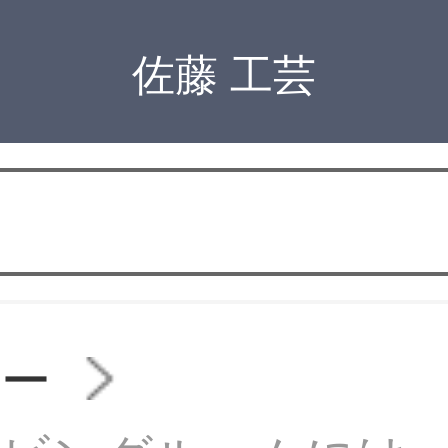
佐藤 工芸
ァー