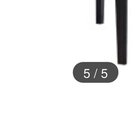
5
/
5