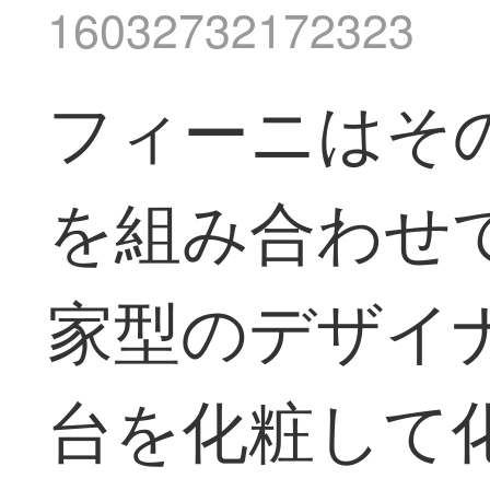
16032732172323
フィーニはそ
を組み合わせ
家型のデザイ
台を化粧して