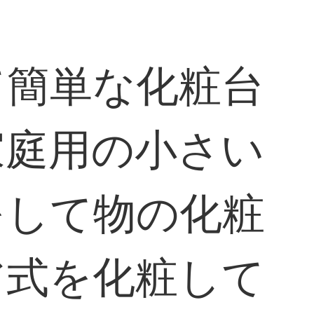
て簡単な化粧台
家庭用の小さい
をして物の化粧
ア式を化粧して