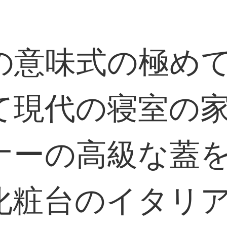
の意味式の極め
て現代の寝室の
ナーの高級な蓋
化粧台のイタリ