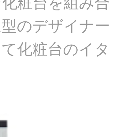
な化粧台を組み合
家型のデザイナー
して化粧台のイタ
。